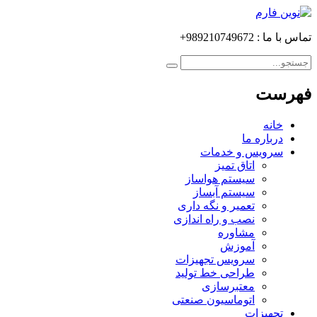
تماس با ما : 989210749672+
فهرست
خانه
درباره ما
سرویس و خدمات
اتاق تمیز
سیستم هواساز
سیستم آبساز
تعمیر و نگه داری
نصب و راه اندازی
مشاوره
آموزش
سرویس تجهیزات
طراحی خط تولید
معتبرسازی
اتوماسیون صنعتی
تجهیزات