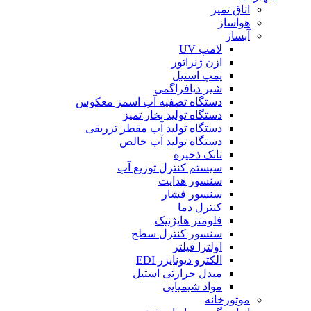
اتاق تمیز
هواساز
آبساز
لامپ UV
ازن ژنراتور
پمپ استیل
شیر دیافراگمی
دستگاه تصفیه آب اسمز معکوس
دستگاه تولید بخار تمیز
دستگاه تولید آب مقطر تزریقی
دستگاه تولید آب خالص
تانک ذخیره
سیستم کنترل توزیع آب
سنسور هدایت
سنسور فشار
کنترل دما
فلومتر هایژنیک
سنسور کنترل سطح
اولترا فیلتر
الکترو دیونایزر EDI
مبدل حرارتی استیل
مواد شیمیایی
موتورخانه